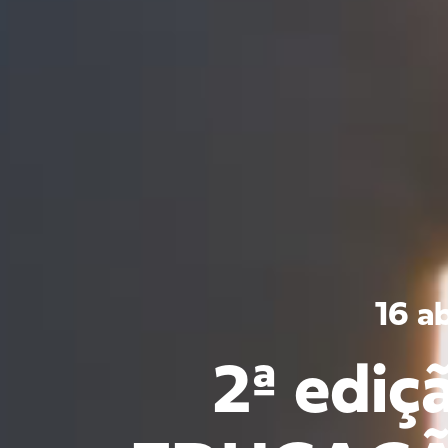
16 a
2ª ediç