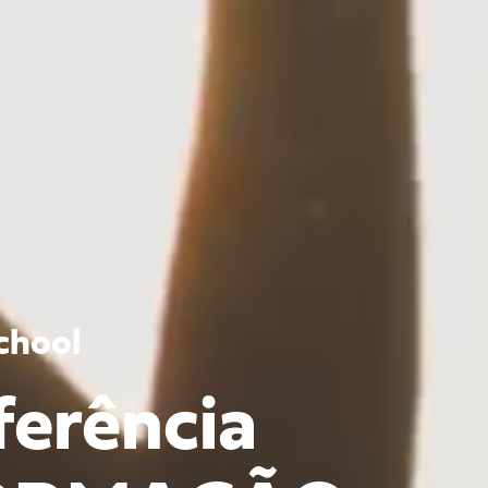
chool
ferência