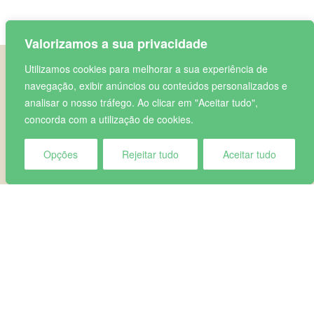
Valorizamos a sua privacidade
Utilizamos cookies para melhorar a sua experiência de
navegação, exibir anúncios ou conteúdos personalizados e
analisar o nosso tráfego. Ao clicar em "Aceitar tudo",
GALERIA
.
.
concorda com a utilização de cookies.
Opções
Rejeitar tudo
Aceitar tudo