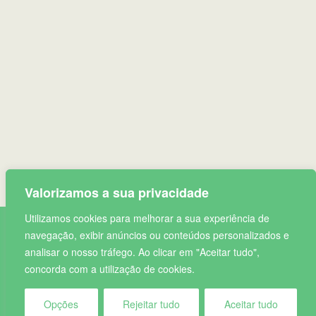
A FUNDAÇÃO
VISÃO E MISSÃO
EIXOS DE ATUAÇÃO
CONTACTOS
Valorizamos a sua privacidade
Utilizamos cookies para melhorar a sua experiência de
navegação, exibir anúncios ou conteúdos personalizados e
© 2026 Fundação Pedro Queiroz Pereira. Todos os
analisar o nosso tráfego. Ao clicar em "Aceitar tudo",
direitos reservados.
concorda com a utilização de cookies.
Política de Privacidade
|
Termos de utilização
Opções
Rejeitar tudo
Aceitar tudo